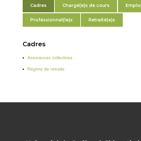
Cadres
Chargé(e)s de cours
Employ
Professionnel(le)s
Retraité(e)s
Cadres
Assurances collectives
Régime de retraite