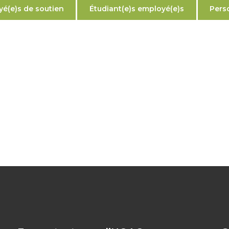
é(e)s de soutien
Étudiant(e)s employé(e)s
Pers