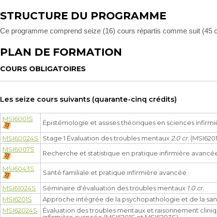
STRUCTURE DU PROGRAMME
Ce programme comprend seize (16) cours répartis comme suit (45 cr
PLAN DE FORMATION
COURS OBLIGATOIRES
Les seize cours suivants (quarante-cinq crédits)
MSI6001S
Épistémologie et assises théoriques en sciences infirmi
MSI60024S
Stage 1 Évaluation des troubles mentaux
2.0 cr.
(MSI6201
MSI6007S
Recherche et statistique en pratique infirmière avancé
MSI6043S
Santé familiale et pratique infirmière avancée
MSI61024S
Séminaire d'évaluation des troubles mentaux
1.0 cr.
MSI6201S
Approche intégrée de la psychopathologie et de la sa
MSI62024S
Évaluation des troubles mentaux et raisonnement clini
infirmière avancée (MSI6201S et MSI6203S)