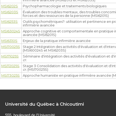
MSI6202S
Psychopharmacologie et traitements biologiques
MSI6203S
Évaluation des troubles mentaux, des troubles concomi
forces et des ressources de la personne (MSI6201S)
MSI6253S
Outils psychométriques?: utilisation et pertinence en p
infirmière avancée
MSI63024S
Approche cognitive et comportementale en pratique i
avancée (MSI6201S)
MSI6310S
Enjeux de la pratique infirmière avancée
MSI70025S
Stage 2 Intégration des activités d'évaluation et d'inte
(MSI60024S et MSI6203S)
MSI71025S
Séminaire d'intégration des activités d'évaluation et d'
cr.
MSI72025S
Stage 3 Consolidation des activités d'évaluation et d'i
cr.
(MSI70025S)
MSI73025S
Approche humaniste en pratique infirmière avancée (M
Université du Québec à Chicoutimi
555, boulevard de l’Université