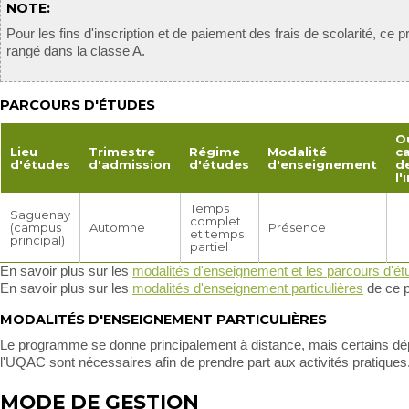
NOTE:
Pour les fins d'inscription et de paiement des frais de scolarité, ce
rangé dans la classe A.
PARCOURS D'ÉTUDES
O
Lieu
Trimestre
Régime
Modalité
c
d'études
d'admission
d'études
d'enseignement
d
l'
Temps
Saguenay
complet
(campus
Automne
Présence
et temps
principal)
partiel
En savoir plus sur les
modalités d'enseignement et les parcours d'é
En savoir plus sur les
modalités d'enseignement particulières
de ce 
MODALITÉS D'ENSEIGNEMENT PARTICULIÈRES
Le programme se donne principalement à distance, mais certains d
l'UQAC sont nécessaires afin de prendre part aux activités pratiques
MODE DE GESTION