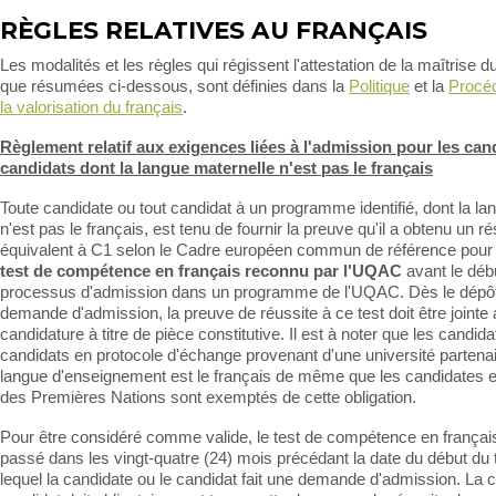
RÈGLES RELATIVES AU FRANÇAIS
Les modalités et les règles qui régissent l'attestation de la maîtrise du
que résumées ci-dessous, sont définies dans la
Politique
et la
Procéd
la valorisation du français
.
Règlement relatif aux exigences liées à l'admission pour les can
candidats dont la langue maternelle n'est pas le français
Toute candidate ou tout candidat à un programme identifié, dont la la
n'est pas le français, est tenu de fournir la preuve qu'il a obtenu un 
équivalent à C1 selon le Cadre européen commun de référence pour 
test de compétence en français reconnu par l'UQAC
avant le déb
processus d'admission dans un programme de l'UQAC. Dès le dépôt
demande d'admission, la preuve de réussite à ce test doit être jointe
candidature à titre de pièce constitutive. Il est à noter que les candida
candidats en protocole d'échange provenant d'une université partenair
langue d'enseignement est le français de même que les candidates e
des Premières Nations sont exemptés de cette obligation.
Pour être considéré comme valide, le test de compétence en français 
passé dans les vingt-quatre (24) mois précédant la date du début du 
lequel la candidate ou le candidat fait une demande d'admission. La c