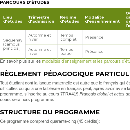
PARCOURS D'ÉTUDES
O
Lieu
Trimestre
Régime
Modalité
c
d'études
d'admission
d'études
d'enseignement
d
l'
Automne et
Temps
Présence
hiver
complet
Saguenay
(campus
principal)
Automne et
Temps
Présence
hiver
partiel
En savoir plus sur les
modalités d'enseignement et les parcours d'é
RÈGLEMENT PÉDAGOGIQUE PARTICUL
Tout étudiant dont la langue maternelle est autre que le français qui 
difficultés ou qui a une faiblesse en français peut, après avoir avisé l
programme, s'inscrire au cours 7FRA419
Français global et actes de
cours sera hors programme.
STRUCTURE DU PROGRAMME
Ce programme comprend quarante-cinq (45 crédits):