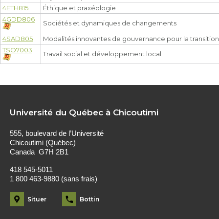
4ETH815
Éthique et praxéologie
4GDD806
Sociétés et dynamiques de changements
4SAD805
Modalités innovantes de gouvernance pour la transitio
TSO7003
Travail social et développement local
Université du Québec à Chicoutimi
555, boulevard de l’Université
Chicoutimi (Québec)
Canada G7H 2B1
418 545-5011
1 800 463-9880 (sans frais)
Situer
Bottin