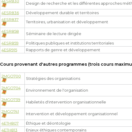
4ESR830
Design de recherche et les différentes approches mé
4ESR836
Développement durable et territoires
4ESR837
Territoires, urbanisation et développement
4ESR858
Séminaire de lecture dirigée
4ESR859
Politiques publiques et institutions territoriales
4ESR915
Rapports de genre et développement
Cours provenant d'autres programmes (trois cours maximum
2MGO700
Stratégies des organisations
2MGO704
Environnement de l'organisation
2MGO739
Habiletés d'intervention organisationnelle
2MGO741
Intervention et développement organisationnel
4ETH807
Éthique et déontologie
4ETH813
Enjeux éthiques contemporains