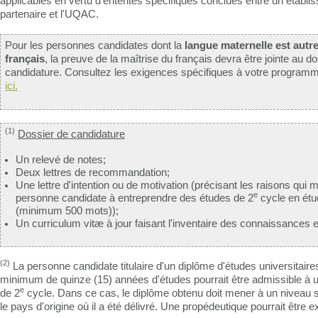
applicables en vertu d'ententes spécifiques conclues entre un établi
partenaire et l'UQAC.
Pour les personnes candidates dont la
langue maternelle est autre
français
, la preuve de la maîtrise du français devra être jointe au d
candidature. Consultez les exigences spécifiques à votre progra
ici.
(1)
Dossier de candidature
Un relevé de notes;
Deux lettres de recommandation;
Une lettre d'intention ou de motivation (précisant les raisons qui m
e
personne candidate à entreprendre des études de 2
cycle en étu
(minimum 500 mots));
Un curriculum vitæ à jour faisant l'inventaire des connaissances 
(2)
La personne candidate titulaire d'un diplôme d'études universitaires
minimum de quinze (15) années d'études pourrait être admissible à
e
de 2
cycle. Dans ce cas, le diplôme obtenu doit mener à un niveau 
le pays d'origine où il a été délivré. Une propédeutique pourrait être e