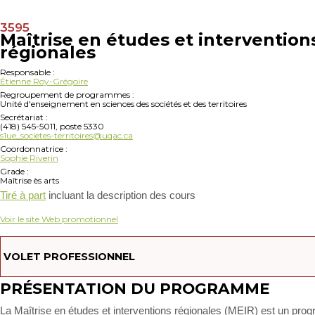
3595
Maîtrise en études et intervention
régionales
Responsable :
Étienne Roy-Grégoire
Regroupement de programmes :
Unité d'enseignement en sciences des sociétés et des territoires
Secrétariat :
(418) 545-5011, poste 5330
s1ue_societes-territoires@uqac.ca
Coordonnatrice :
Sophie Riverin
Grade :
Maîtrise ès arts
Tiré à part
incluant la description des cours
Voir le site Web promotionnel
VOLET PROFESSIONNEL
PRÉSENTATION DU PROGRAMME
La Maîtrise en études et interventions régionales (MEIR) est un pr