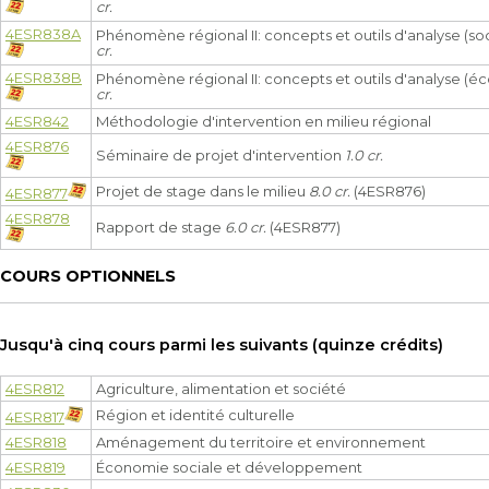
cr.
4ESR838A
Phénomène régional II: concepts et outils d'analyse (s
cr.
4ESR838B
Phénomène régional II: concepts et outils d'analyse (
cr.
4ESR842
Méthodologie d'intervention en milieu régional
4ESR876
Séminaire de projet d'intervention
1.0 cr.
Projet de stage dans le milieu
8.0 cr.
(4ESR876)
4ESR877
4ESR878
Rapport de stage
6.0 cr.
(4ESR877)
COURS OPTIONNELS
Jusqu'à cinq cours parmi les suivants (quinze crédits)
4ESR812
Agriculture, alimentation et société
Région et identité culturelle
4ESR817
4ESR818
Aménagement du territoire et environnement
4ESR819
Économie sociale et développement