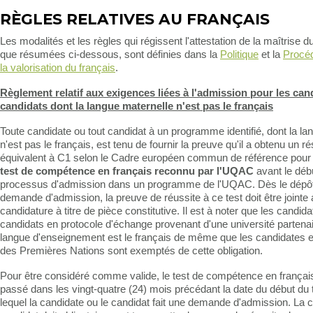
RÈGLES RELATIVES AU FRANÇAIS
Les modalités et les règles qui régissent l'attestation de la maîtrise du
que résumées ci-dessous, sont définies dans la
Politique
et la
Procéd
la valorisation du français
.
Règlement relatif aux exigences liées à l'admission pour les can
candidats dont la langue maternelle n'est pas le français
Toute candidate ou tout candidat à un programme identifié, dont la la
n'est pas le français, est tenu de fournir la preuve qu'il a obtenu un 
équivalent à C1 selon le Cadre européen commun de référence pour 
test de compétence en français reconnu par l'UQAC
avant le déb
processus d'admission dans un programme de l'UQAC. Dès le dépôt
demande d'admission, la preuve de réussite à ce test doit être jointe
candidature à titre de pièce constitutive. Il est à noter que les candida
candidats en protocole d'échange provenant d'une université partenair
langue d'enseignement est le français de même que les candidates e
des Premières Nations sont exemptés de cette obligation.
Pour être considéré comme valide, le test de compétence en français 
passé dans les vingt-quatre (24) mois précédant la date du début du 
lequel la candidate ou le candidat fait une demande d'admission. La c