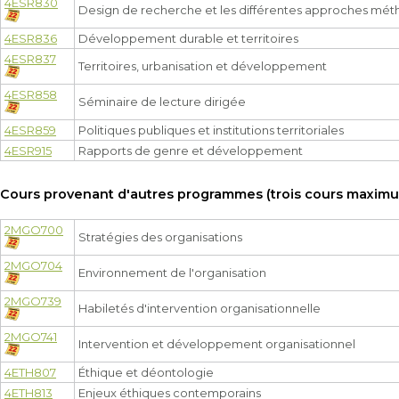
4ESR830
Design de recherche et les différentes approches mé
4ESR836
Développement durable et territoires
4ESR837
Territoires, urbanisation et développement
4ESR858
Séminaire de lecture dirigée
4ESR859
Politiques publiques et institutions territoriales
4ESR915
Rapports de genre et développement
Cours provenant d'autres programmes (trois cours maximum
2MGO700
Stratégies des organisations
2MGO704
Environnement de l'organisation
2MGO739
Habiletés d'intervention organisationnelle
2MGO741
Intervention et développement organisationnel
4ETH807
Éthique et déontologie
4ETH813
Enjeux éthiques contemporains