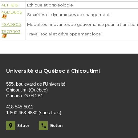
4ETH815
Éthique et praxéologie
4GDD806
Sociétés et dynamiques de changements
4SAD805
Modalités innovantes de gouvernance pour la transitio
TSO7003
Travail social et développement local
Université du Québec à Chicoutimi
555, boulevard de l’Université
Chicoutimi (Québec)
Canada G7H 2B1
418 545-5011
1 800 463-9880 (sans frais)
Situer
Bottin