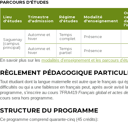
PARCOURS D'ÉTUDES
O
Lieu
Trimestre
Régime
Modalité
c
d'études
d'admission
d'études
d'enseignement
d
l'
Automne et
Temps
Présence
hiver
complet
Saguenay
(campus
principal)
Automne et
Temps
Présence
hiver
partiel
En savoir plus sur les
modalités d'enseignement et les parcours d'é
RÈGLEMENT PÉDAGOGIQUE PARTICUL
Tout étudiant dont la langue maternelle est autre que le français qui 
difficultés ou qui a une faiblesse en français peut, après avoir avisé l
programme, s'inscrire au cours 7FRA419
Français global et actes de
cours sera hors programme.
STRUCTURE DU PROGRAMME
Ce programme comprend quarante-cinq (45 crédits):