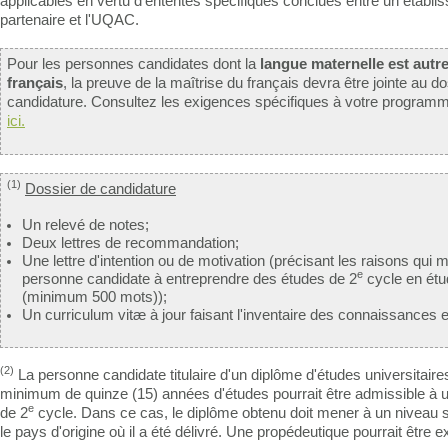
applicables en vertu d'ententes spécifiques conclues entre un établi
partenaire et l'UQAC.
Pour les personnes candidates dont la
langue maternelle est autre
français
, la preuve de la maîtrise du français devra être jointe au d
candidature. Consultez les exigences spécifiques à votre progra
ici.
(1)
Dossier de candidature
Un relevé de notes;
Deux lettres de recommandation;
Une lettre d'intention ou de motivation (précisant les raisons qui m
e
personne candidate à entreprendre des études de 2
cycle en étu
(minimum 500 mots));
Un curriculum vitæ à jour faisant l'inventaire des connaissances 
(2)
La personne candidate titulaire d'un diplôme d'études universitaires
minimum de quinze (15) années d'études pourrait être admissible à
e
de 2
cycle. Dans ce cas, le diplôme obtenu doit mener à un niveau 
le pays d'origine où il a été délivré. Une propédeutique pourrait être e