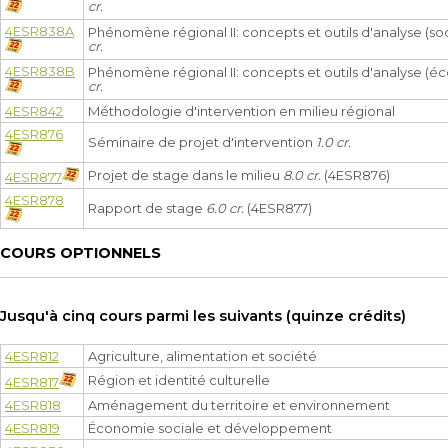
cr.
4ESR838A
Phénomène régional II: concepts et outils d'analyse (s
cr.
4ESR838B
Phénomène régional II: concepts et outils d'analyse (
cr.
4ESR842
Méthodologie d'intervention en milieu régional
4ESR876
Séminaire de projet d'intervention
1.0 cr.
Projet de stage dans le milieu
8.0 cr.
(4ESR876)
4ESR877
4ESR878
Rapport de stage
6.0 cr.
(4ESR877)
COURS OPTIONNELS
Jusqu'à cinq cours parmi les suivants (quinze crédits)
4ESR812
Agriculture, alimentation et société
Région et identité culturelle
4ESR817
4ESR818
Aménagement du territoire et environnement
4ESR819
Économie sociale et développement