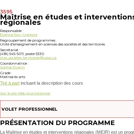
3595
Maîtrise en études et intervention
régionales
Responsable :
Étienne Roy-Grégoire
Regroupement de programmes :
Unité d'enseignement en sciences des sociétés et des territoires
Secrétariat :
(418) 545-5011, poste 5330
s1ue_societes-territoires@uqac.ca
Coordonnatrice :
Sophie Riverin
Grade :
Maîtrise ès arts
Tiré à part
incluant la description des cours
Voir le site Web promotionnel
VOLET PROFESSIONNEL
PRÉSENTATION DU PROGRAMME
La Maîtrise en études et interventions régionales (MEIR) est un pr