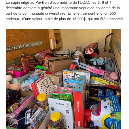
Le sapin érigé au Pavillon d’écomobilité de l’UQAC les 5, 6 et 7
décembre derniers a généré une importante vague de solidarité de la
part de la communauté universitaire. En effet, ce sont environ 500
cadeaux, d’une valeur totale de plus de 15 000$, qui ont été amassés!