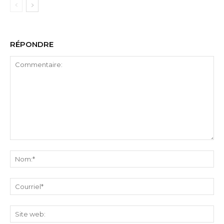
RÉPONDRE
Commentaire:
No
Cou
Sit
we