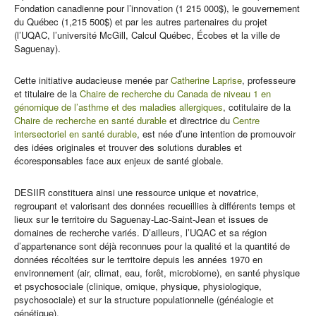
Fondation canadienne pour l’innovation (1 215 000$), le gouvernement
du Québec (1,215 500$) et par les autres partenaires du projet
(l’UQAC, l’université McGill, Calcul Québec, Écobes et la ville de
Saguenay).
Cette initiative audacieuse menée par
Catherine Laprise
, professeure
et titulaire de la
Chaire de recherche du Canada de niveau 1 en
génomique de l’asthme et des maladies allergiques
, cotitulaire de la
Chaire de recherche en santé durable
et directrice du
C
entre
intersectoriel en santé durable
, est née d’une intention de promouvoir
des idées originales et trouver des solutions durables et
écoresponsables face aux enjeux de santé globale.
DESIIR constituera ainsi une ressource unique et novatrice,
regroupant et valorisant des données recueillies à différents temps et
lieux sur le territoire du Saguenay-Lac-Saint-Jean et issues de
domaines de recherche variés. D’ailleurs, l’UQAC et sa région
d’appartenance sont déjà reconnues pour la qualité et la quantité de
données récoltées sur le territoire depuis les années 1970 en
environnement (air, climat, eau, forêt, microbiome), en santé physique
et psychosociale (clinique, omique, physique, physiologique,
psychosociale) et sur la structure populationnelle (généalogie et
génétique).