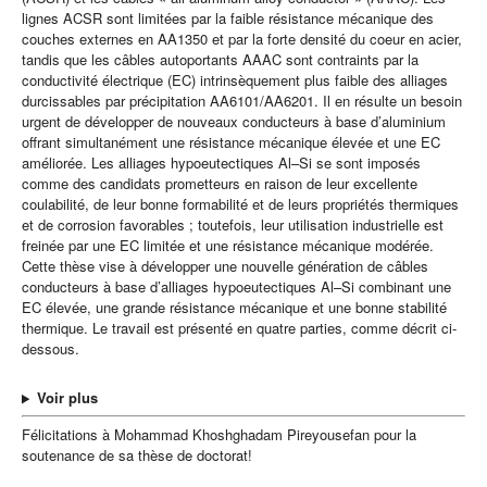
lignes ACSR sont limitées par la faible résistance mécanique des
couches externes en AA1350 et par la forte densité du coeur en acier,
tandis que les câbles autoportants AAAC sont contraints par la
conductivité électrique (EC) intrinsèquement plus faible des alliages
durcissables par précipitation AA6101/AA6201. Il en résulte un besoin
urgent de développer de nouveaux conducteurs à base d’aluminium
offrant simultanément une résistance mécanique élevée et une EC
améliorée. Les alliages hypoeutectiques Al–Si se sont imposés
comme des candidats prometteurs en raison de leur excellente
coulabilité, de leur bonne formabilité et de leurs propriétés thermiques
et de corrosion favorables ; toutefois, leur utilisation industrielle est
freinée par une EC limitée et une résistance mécanique modérée.
Cette thèse vise à développer une nouvelle génération de câbles
conducteurs à base d’alliages hypoeutectiques Al–Si combinant une
EC élevée, une grande résistance mécanique et une bonne stabilité
thermique. Le travail est présenté en quatre parties, comme décrit ci-
dessous.
Voir plus
Félicitations à Mohammad Khoshghadam Pireyousefan pour la
soutenance de sa thèse de doctorat!