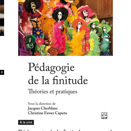
0
À la une