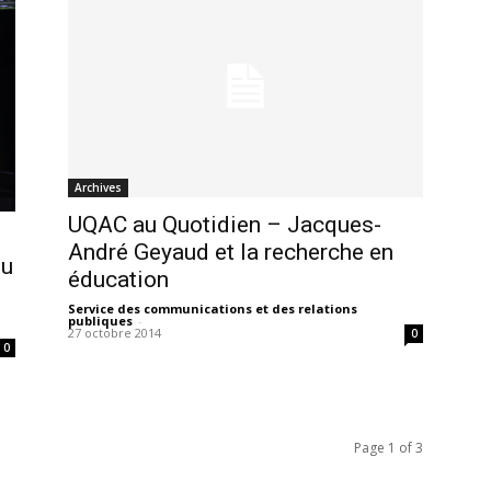
Archives
UQAC au Quotidien – Jacques-
André Geyaud et la recherche en
du
éducation
Service des communications et des relations
publiques
-
27 octobre 2014
0
0
Page 1 of 3