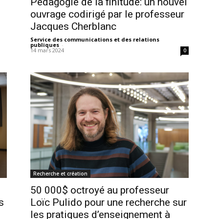
Pédagogie de la finitude: un nouvel
ouvrage codirigé par le professeur
Jacques Cherblanc
Service des communications et des relations
publiques
-
14 mars 2024
0
Recherche et création
50 000$ octroyé au professeur
s
Loïc Pulido pour une recherche sur
les pratiques d’enseignement à