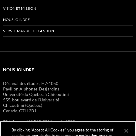
VISION ET MISSION
NOUS JOINDRE
VERS LE MANUEL DE GESTION
NOUS JOINDRE
Décanat des études, H7-1050
Pavillon Alphonse-Desjardins
Université du Québec à Chicoutimi
555, boulevard de l'Université
Chicoutimi (Québec)
Canada, G7H 2B1
Téléphone : 418 545-5011, poste 5008
Télécopieur : 418 615-1213
By clicking “Accept All Cookies”, you agree to the storing of
Adresse courriel :
de.direction@uqac.ca
cookies on your device to enhance site navigation, analyze