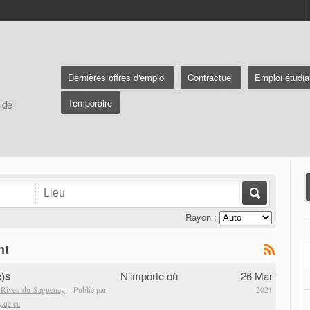
Dernières offres d'emploi
Contractuel
Emploi étudia
Temporaire
s de
Rayon :
nt
)s
N'importe où
26 Mar
es Rives-du-Saguenay
– Publié par
2021
.qc.ca