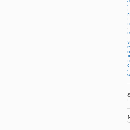
A
C
R
P
R
E
(
Lo
(
S
l'
ex
T
P
Co
C
te
S
R
N
V