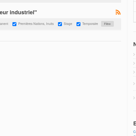
eur industriel"
anent
Premières Nations, Inuits
Stage
Temporaire
N
E
C