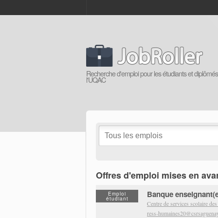
Recherche d'emploi pour les étudiants et diplômé
l'UQAC
Offres d'emploi mises en ava
Banque enseignant(e
Emploi
étudiant
Centre de services scolaire d
ress-humaines20@csrsaguenay