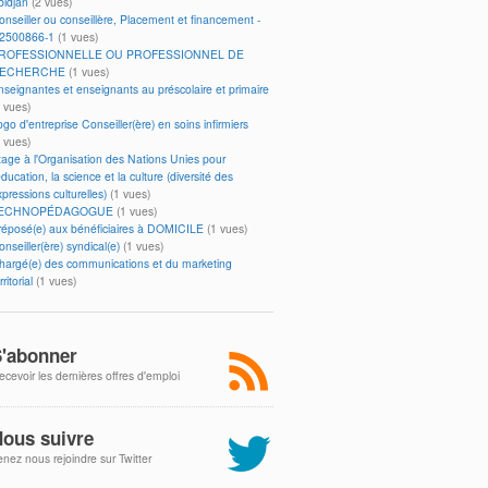
bidjan
(2 vues)
onseiller ou conseillère, Placement et financement -
2500866-1
(1 vues)
ROFESSIONNELLE OU PROFESSIONNEL DE
ECHERCHE
(1 vues)
nseignantes et enseignants au préscolaire et primaire
1 vues)
go d'entreprise Conseiller(ère) en soins infirmiers
1 vues)
tage à l'Organisation des Nations Unies pour
éducation, la science et la culture (diversité des
pressions culturelles)
(1 vues)
ECHNOPÉDAGOGUE
(1 vues)
réposé(e) aux bénéficiaires à DOMICILE
(1 vues)
nseiller(ère) syndical(e)
(1 vues)
hargé(e) des communications et du marketing
rritorial
(1 vues)
'abonner
ecevoir les dernières offres d'emploi
ous suivre
enez nous rejoindre sur Twitter