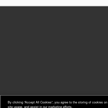
By clicking “Accept All Cookies”, you agree to the storing of cookies on
JobRoller Theme
- Propulsé par
WordPress
site usage, and assist in our marketing efforts.