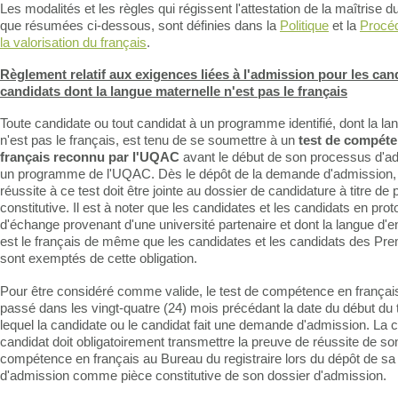
Les modalités et les règles qui régissent l'attestation de la maîtrise du
que résumées ci-dessous, sont définies dans la
Politique
et la
Procéd
la valorisation du français
.
Règlement relatif aux exigences liées à l'admission pour les can
candidats dont la langue maternelle n'est pas le français
Toute candidate ou tout candidat à un programme identifié, dont la la
n'est pas le français, est tenu de se soumettre à un
test de compét
français reconnu par l'UQAC
avant le début de son processus d'a
un programme de l'UQAC. Dès le dépôt de la demande d'admission, 
réussite à ce test doit être jointe au dossier de candidature à titre de 
constitutive. Il est à noter que les candidates et les candidats en prot
d'échange provenant d'une université partenaire et dont la langue d
est le français de même que les candidates et les candidats des Pr
sont exemptés de cette obligation.
Pour être considéré comme valide, le test de compétence en français 
passé dans les vingt-quatre (24) mois précédant la date du début du 
lequel la candidate ou le candidat fait une demande d'admission. La c
candidat doit obligatoirement transmettre la preuve de réussite de so
compétence en français au Bureau du registraire lors du dépôt de 
d'admission comme pièce constitutive de son dossier d'admission.