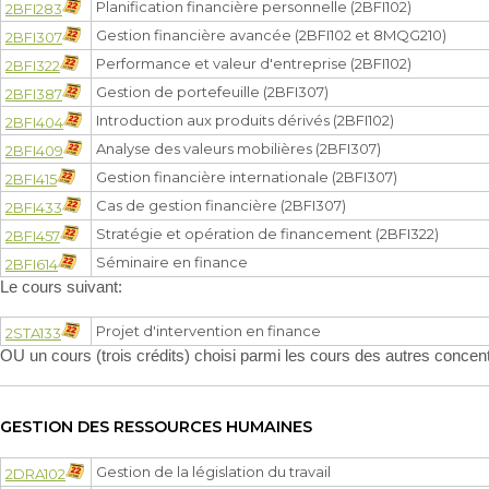
Planification financière personnelle (2BFI102)
2BFI283
Gestion financière avancée (2BFI102 et 8MQG210)
2BFI307
Performance et valeur d'entreprise (2BFI102)
2BFI322
Gestion de portefeuille (2BFI307)
2BFI387
Introduction aux produits dérivés (2BFI102)
2BFI404
Analyse des valeurs mobilières (2BFI307)
2BFI409
Gestion financière internationale (2BFI307)
2BFI415
Cas de gestion financière (2BFI307)
2BFI433
Stratégie et opération de financement (2BFI322)
2BFI457
Séminaire en finance
2BFI614
Le cours suivant:
Projet d'intervention en finance
2STA133
OU un cours (trois crédits) choisi parmi les cours des autres concen
GESTION DES RESSOURCES HUMAINES
Gestion de la législation du travail
2DRA102