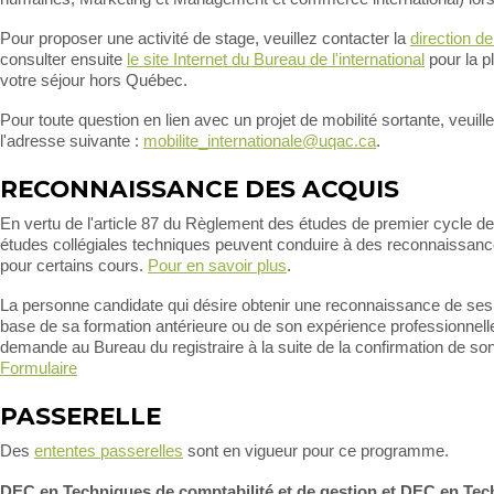
Pour proposer une activité de stage, veuillez contacter la
direction 
consulter ensuite
le site Internet du Bureau de l'international
pour la pl
votre séjour hors Québec.
Pour toute question en lien avec un projet de mobilité sortante, veuille
l'adresse suivante :
mobilite_internationale@uqac.ca
.
RECONNAISSANCE DES ACQUIS
En vertu de l'article 87 du Règlement des études de premier cycle de
études collégiales techniques peuvent conduire à des reconnaissanc
pour certains cours.
Pour en savoir plus
.
La personne candidate qui désire obtenir une reconnaissance de ses 
base de sa formation antérieure ou de son expérience professionnelle
demande au Bureau du registraire à la suite de la confirmation de so
Formulaire
PASSERELLE
Des
ententes passerelles
sont en vigueur pour ce programme.
DEC en Techniques de comptabilité et de gestion et DEC en Tec