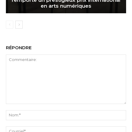
en arts numériques
RÉPONDRE
Commentaire:
No
Cou