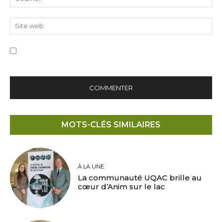
Sit
we
Save my name, email, and website in this browser for the
next time I comment.
MOTS-CLÉS SIMILAIRES
À LA UNE
La communauté UQAC brille au
cœur d’Anim sur le lac