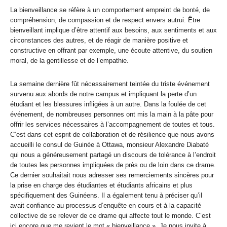
La bienveillance se réfère à un comportement empreint de bonté, de
compréhension, de compassion et de respect envers autrui. Être
bienveillant implique d’être attentif aux besoins, aux sentiments et aux
circonstances des autres, et de réagir de manière positive et
constructive en offrant par exemple, une écoute attentive, du soutien
moral, de la gentillesse et de l’empathie.
La semaine dernière fût nécessairement teintée du triste événement
survenu aux abords de notre campus et impliquant la perte d’un
étudiant et les blessures infligées à un autre. Dans la foulée de cet
événement, de nombreuses personnes ont mis la main à la pâte pour
offrir les services nécessaires à l’accompagnement de toutes et tous.
C’est dans cet esprit de collaboration et de résilience que nous avons
accueilli le consul de Guinée à Ottawa, monsieur Alexandre Diabaté
qui nous a généreusement partagé un discours de tolérance à l’endroit
de toutes les personnes impliquées de près ou de loin dans ce drame.
Ce dernier souhaitait nous adresser ses remerciements sincères pour
la prise en charge des étudiantes et étudiants africains et plus
spécifiquement des Guinéens. Il a également tenu à préciser qu’il
avait confiance au processus d’enquête en cours et à la capacité
collective de se relever de ce drame qui affecte tout le monde. C’est
ici encore que me revient le mot « bienveillance ». Je nous invite à