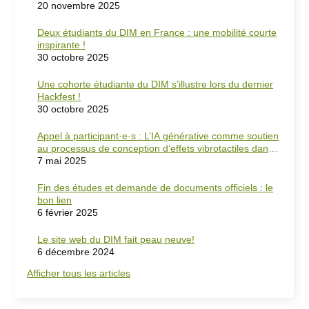
20 novembre 2025
Deux étudiants du DIM en France : une mobilité courte
inspirante !
30 octobre 2025
Une cohorte étudiante du DIM s’illustre lors du dernier
Hackfest !
30 octobre 2025
Appel à participant·e·s : L’IA générative comme soutien
au processus de conception d’effets vibrotactiles dans
les jeux vidéo
7 mai 2025
Fin des études et demande de documents officiels : le
bon lien
6 février 2025
Le site web du DIM fait peau neuve!
6 décembre 2024
Afficher tous les articles