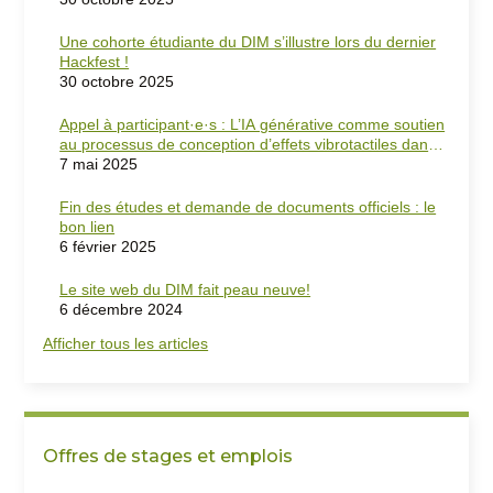
Une cohorte étudiante du DIM s’illustre lors du dernier
Hackfest !
30 octobre 2025
Appel à participant·e·s : L’IA générative comme soutien
au processus de conception d’effets vibrotactiles dans
les jeux vidéo
7 mai 2025
Fin des études et demande de documents officiels : le
bon lien
6 février 2025
Le site web du DIM fait peau neuve!
6 décembre 2024
Afficher tous les articles
Offres de stages et emplois