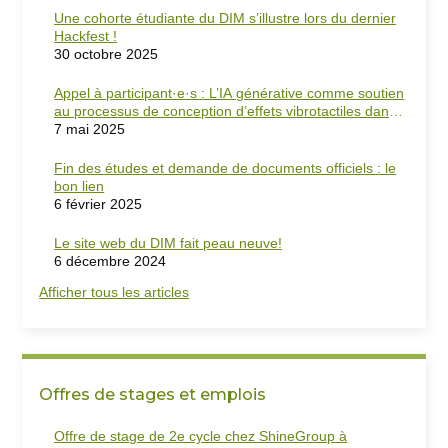
Une cohorte étudiante du DIM s’illustre lors du dernier
Hackfest !
30 octobre 2025
Appel à participant·e·s : L’IA générative comme soutien
au processus de conception d’effets vibrotactiles dans
les jeux vidéo
7 mai 2025
Fin des études et demande de documents officiels : le
bon lien
6 février 2025
Le site web du DIM fait peau neuve!
6 décembre 2024
Afficher tous les articles
Offres de stages et emplois
Offre de stage de 2e cycle chez ShineGroup à