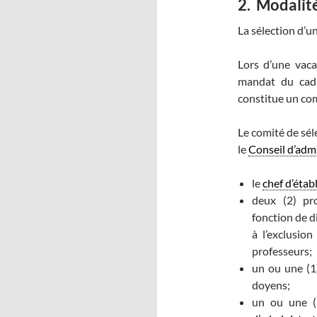
2.
Modalité
La sélection d’u
Lors d’une vaca
mandat du cadr
constitue un com
Le comité de sé
le
Conseil d’adm
le
chef d’étab
deux (2) pr
fonction de d
à l’exclusio
professeurs;
un ou une (1)
doyens;
un ou une 