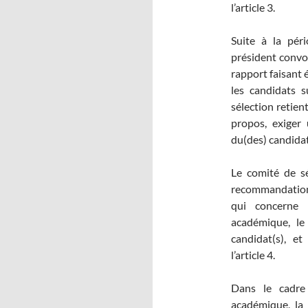
l’article 3.
Suite à la pér
président convo
rapport faisant 
les candidats s
sélection retient
propos, exiger
du(des) candidat
Le comité de sé
recommandation 
qui concerne
académique, le
candidat(s), e
l’article 4.
Dans le cadre
académique, la 