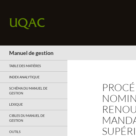
Recherche
Manuel de gestion
TABLE DES MATIÈRES
INDEX ANALYTIQUE
PROCÉD
SCHÉMA DU MANUEL DE
GESTION
NOMIN
LEXIQUE
RENOU
CIBLES DU MANUEL DE
MANDA
GESTION
SUPÉR
OUTILS