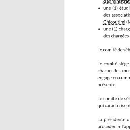
d’administrat
une (1) étud
des associati
Chicoutimi
(
une (1) charg
des chargées 
Le comité de sél
Le comité siège 
chacun des memb
engage en complé
présente.
Le comité de sé
qui caractérisent
La présidente o
procéder à l’ap