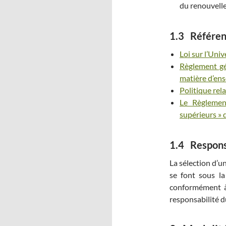
du renouvell
1.3 Référe
Loi sur l’Uni
Règlement gé
matière d’ens
Politique rela
Le Règlemen
supérieurs » 
1.4 Responsa
La sélection d’u
se font sous la
conformément à 
responsabilité 