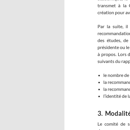
transmet à la 
création pour av
Par la suite, 
recommandation 
des études, de 
présidente ou le
à propos. Lors d
suivants du rapp
le nombre de
la recommand
la recommandat
l’identité de
3.
Modalité
Le comité de sé