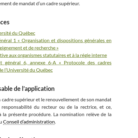
ement de mandat d’un cadre supérieur.
nces
versité du Québec
néral 1 « Organisation et dispositions générales en
eignement et de recherche »
tive aux organismes statutaires et à la régie interne
t général 6, annexe 6-A « Protocole des cadres
de l’Université du Québec
ble de l’application
n cadre supérieur et le renouvellement de son mandat
 responsabilité du recteur ou de la rectrice, et ce,
la présente procédure. La nomination relève de la
du
Conseil d’administration
.