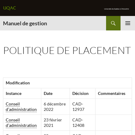
Recherche
Manuel de gestion
ALLER
MENU
AU
PRINCI
CONTENU
POLITIQUE DE PLACEMENT
Modification
Instance
Date
Décision
Commentaires
Conseil
6 décembre
CAD-
d’administration
2022
12937
Conseil
23 février
CAD-
d’administration
2021
12408