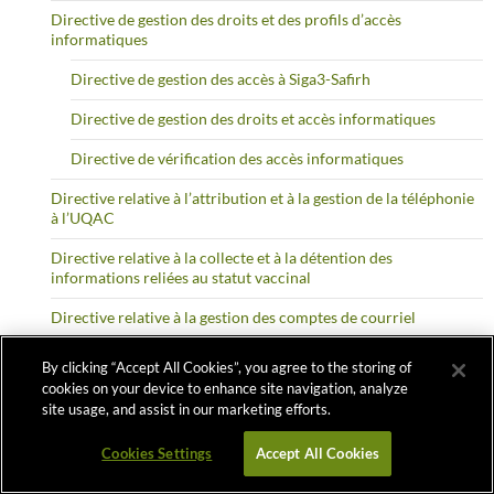
Directive de gestion des droits et des profils d’accès
informatiques
Directive de gestion des accès à Siga3-Safirh
Directive de gestion des droits et accès informatiques
Directive de vérification des accès informatiques
Directive relative à l’attribution et à la gestion de la téléphonie
à l’UQAC
Directive relative à la collecte et à la détention des
informations reliées au statut vaccinal
Directive relative à la gestion des comptes de courriel
DIRECTIVE RELATIVE AU CYCLE DE VIE DES ORDINATEURS
By clicking “Accept All Cookies”, you agree to the storing of
cookies on your device to enhance site navigation, analyze
Directive relative au transfert et au rappel de documents
site usage, and assist in our marketing efforts.
administratifs – Archives
Cookies Settings
Accept All Cookies
Politique relative à l’utilisation des équipements et des services
informatiques et de télécommunications