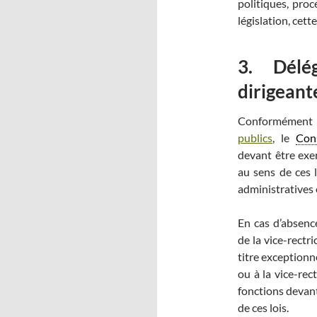
politiques, proc
législation, cett
3. Délé
dirigeant
Conformément 
publics
, le
Cons
devant être exer
au sens de ces l
administratives 
En cas d’absence
de la vice-rectri
titre exceptionne
ou à la vice-rect
fonctions devant
de ces lois.