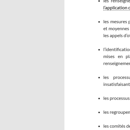
les renseign
l’application
les mesures p
et moyennes e
les appels d’o
l’identificat
mises en pl
renseignemen
les process
insatisfaisant
les processus 
les regroupem
les comités d