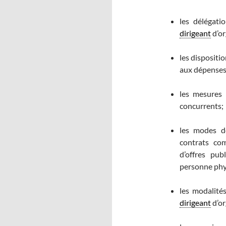
les délégati
dirigeant
d’or
les dispositi
aux dépenses 
les mesures 
concurrents;
les modes de
contrats co
d’offres pu
personne phys
les modalité
dirigeant
d’or