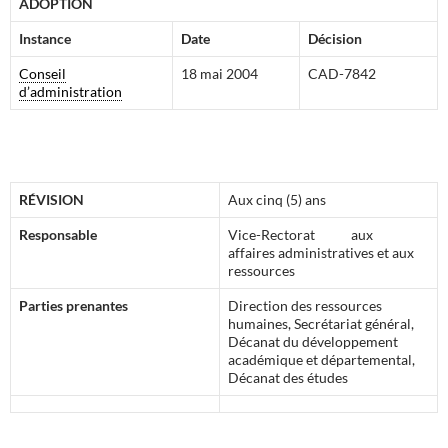
A
DOPTION
Instance
Date
Décision
Conseil
18 mai 2004
CAD-7842
d’administration
R
ÉVISION
Aux cinq (5) ans
Responsable
Vice-Rectorat aux
affaires administratives et aux
ressources
Parties prenantes
Direction des ressources
humaines, Secrétariat général,
Décanat du développement
académique et départemental,
Décanat des études