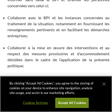
concernées vers celui-ci;
Collaborer avec le BPI et les instances concernées au
traitement de la situation, notamment en fournissant les
renseignements pertinents et en facilitant les démarches
entreprises;
Collaborer à la mise en œuvre des interventions et au
respect des mesures provisoires et d’accommodement
décidées dans le cadre de l’application de la présente
politique;
Collaborer avec les services concernés et prendre, dans les
By clicking “Accept All Cookies”, you agree to the storing of
limites de leurs fonctions, les mesures raisonnables
cookies on your device to enhance site navigation, analyze
nécessaires afin de réduire les risques identifiés et prévenir
site usage, and assist in our marketing efforts.
la détérioration du climat de travail ou d’étude.
Cookies Settings
Accept All Cookies
2.5 Des personnes en relation pédagogique ou