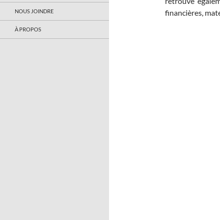
retrouve égalem
NOUS JOINDRE
financières, mat
À PROPOS