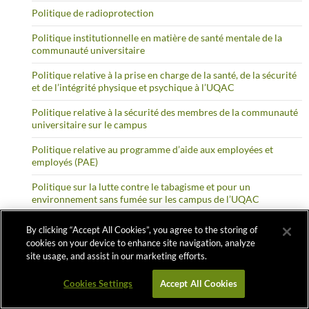
Politique de radioprotection
Politique institutionnelle en matière de santé mentale de la
communauté universitaire
Politique relative à la prise en charge de la santé, de la sécurité
et de l’intégrité physique et psychique à l’UQAC
Politique relative à la sécurité des membres de la communauté
universitaire sur le campus
Politique relative au programme d’aide aux employées et
employés (PAE)
Politique sur la lutte contre le tabagisme et pour un
environnement sans fumée sur les campus de l’UQAC
Politique sur le respect des personnes, la prévention et la prise
By clicking “Accept All Cookies”, you agree to the storing of
en charge des situations d’incivilité, de discrimination, de
cookies on your device to enhance site navigation, analyze
harcèlement et de violence
site usage, and assist in our marketing efforts.
Politique visant à prévenir et à combattre les violences à
Cookies Settings
Accept All Cookies
caractère sexuel