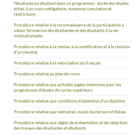
l’étudiante ou étudiant dans un programme : durée des études,
échec à un cours obligatoire, moyenne cumulative et
restrictions
Procédure relative à la reconnaissance de la participation à
valeur formatrice des étudiantes et des étudiants à la vie
institutionnelle
Procédure relative à la remise, à la modification et à la révision
d’un résultat
Procédure relative à la valorisation du français
Procédure relative au plan de cours
Procédure relative aux activités jugées intensives pour les
programmes d’études de cycles supérieurs
Procédure relative aux conditions d’obtention d’un diplôme
Procédure relative aux mémoires, essais doctoraux et thèses
Procédure relative aux règles de présentation et de rédaction
des travaux des étudiantes et étudiants