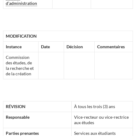
d’administration
M
ODIFICATION
Instance
Date
Décision
Commentaires
Commission
des études, de
la recherche et
de la création
R
ÉVISION
À tous les trois (3) ans
Responsable
Vice-recteur ou vice-rectrice
aux études
Parties prenantes
Services aux étudiants